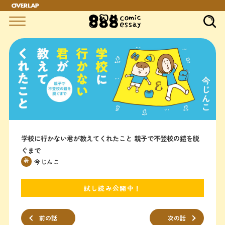
学校に行かない君が教えてくれたこと 親子で不登校の鎧を脱
ぐまで
著
今じんこ
試し読み公開中！
前の話
次の話