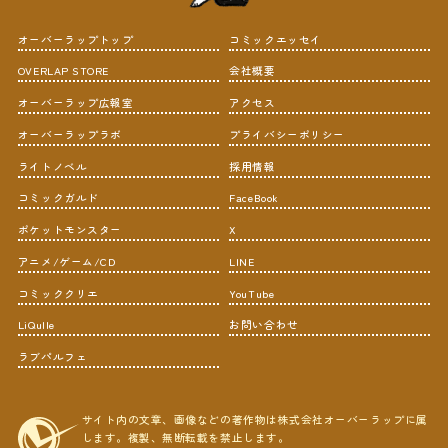
オーバーラップトップ
コミックエッセイ
OVERLAP STORE
会社概要
オーバーラップ広報室
アクセス
オーバーラップラボ
プライバシーポリシー
ライトノベル
採用情報
コミックガルド
FaceBook
ポケットモンスター
X
アニメ/ゲーム/CD
LINE
コミッククリエ
YouTube
LiQulle
お問い合わせ
ラブパルフェ
サイト内の文章、画像などの著作物は株式会社オーバーラップに属
します。複製、無断転載を禁止します。