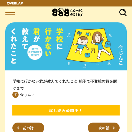
学校に行かない君が教えてくれたこと 親子で不登校の鎧を脱
ぐまで
著
今じんこ
試し読み公開中！
前の話
次の話