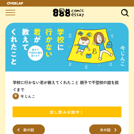
学校に行かない君が教えてくれたこと 親子で不登校の鎧を脱
ぐまで
著
今じんこ
試し読み公開中！
前の話
次の話