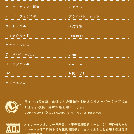
オーバーラップ広報室
アクセス
オーバーラップラボ
プライバシーポリシー
ライトノベル
採用情報
コミックガルド
FaceBook
ポケットモンスター
X
アニメ/ゲーム/CD
LINE
コミッククリエ
YouTube
LiQulle
お問い合わせ
ラブパルフェ
サイト内の文章、画像などの著作物は株式会社オーバーラップに属
します。複製、無断転載を禁止します。
COPYRIGHT © OVERLAP,inc All Rights reserved
ＡＢＪマークは、この電子書店・電子書籍配信サービスが、著作権者から
コンテンツ使用許諾を得た正規版配信サービスであることを示す登録商標