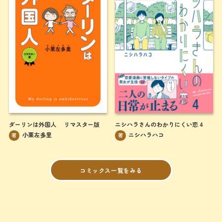
ダーリンは外国人 リマスター版
ニシハラさんのわかりにくい恋 4
小栗左多里
ニシハラハコ
著
著
コミックス一覧をみる