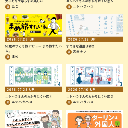
女ふたりで暮らすの楽しい
ニシハラさんのわかりにくい恋 5
たこ
ニシハラハコ
著
著
2026.07.28
UP
2026.07.29
UP
すてきな退屈日和２
55歳のひとり旅デビュー まめ旅すたい
る。
宮田ナノ
著
まめ
著
2026.07.23
UP
2026.07.16
UP
ニシハラさんのわかりにくい恋 4
ニシハラさんのわかりにくい恋 3
ニシハラハコ
ニシハラハコ
著
著