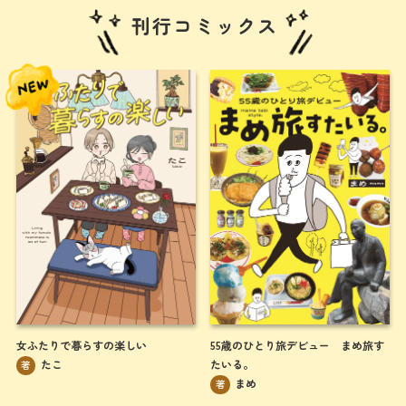
刊行コミックス
55歳のひとり旅デビュー まめ旅す
女ふたりで暮らすの楽しい
たいる。
たこ
著
まめ
著