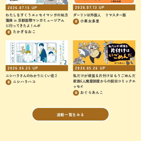
2026.07.15
UP
2026.07.13
UP
わたしをすくうエッセイマンガの処方
ダーリンは外国人 リマスター版
箋展 in 京都国際マンガミュージアム
小栗左多里
著
に行ってきたよ！ルポ
たかぎなおこ
著
2026.06.25
UP
2026.05.26
UP
ニシハラさんのわかりにくい恋 2
私だけが頑張る片付けはもうごめんだ
家族6人魔窟部屋からの脱出コミックエ
ニシハラハコ
著
ッセイ
おぐらあんこ
著
連載一覧をみる