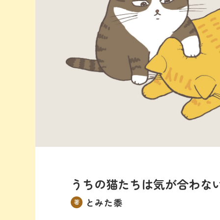
うちの猫たちは気が合わな
とみた黍
著