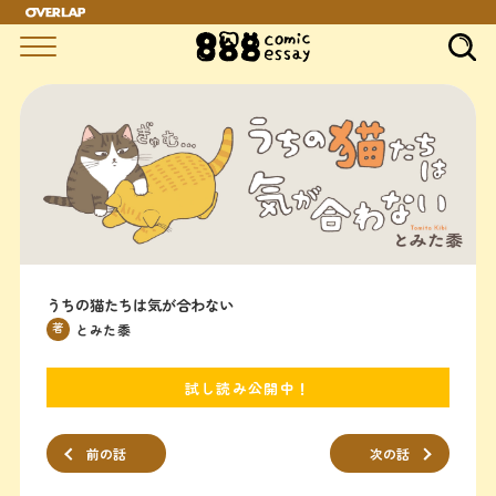
うちの猫たちは気が合わない
著
とみた黍
試し読み公開中！
前の話
次の話