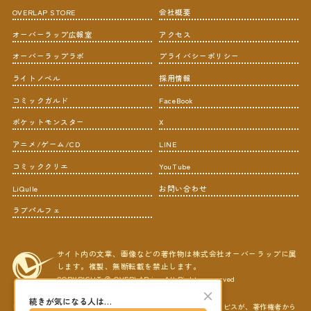
OVERLAP STORE
会社概要
オーバーラップ広報室
アクセス
オーバーラップラボ
プライバシーポリシー
ライトノベル
採用情報
コミックガルド
FaceBook
ポケットモンスター
X
アニメ/ゲーム/CD
LINE
コミッククリエ
YouTube
LiQulle
お問い合わせ
ラブパルフェ
サイト内の文章、画像などの著作物は株式会社オーバーラップに属
します。複製、無断転載を禁止します。
COPYRIGHT © OVERLAP,inc All Rights reserved
×
続きが気になる人は…
ＡＢＪマークは、この電子書店・電子書籍配信サービスが、著作権者から