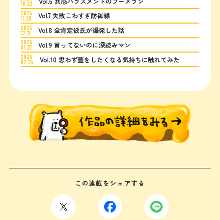
Vol.6 共感ハラスメントのブーメラン
10.22
2025
Vol.7 失敗こわすぎ防御線
11.20
2025
Vol.8 全肯定彼氏が爆発した話
12.17
2026
Vol.9 言ってないのに深読みマン
01.27
2026
Vol.10 思わず蓋をしたくなる気持ちに触れてみた
02.25
この連載をシェアする