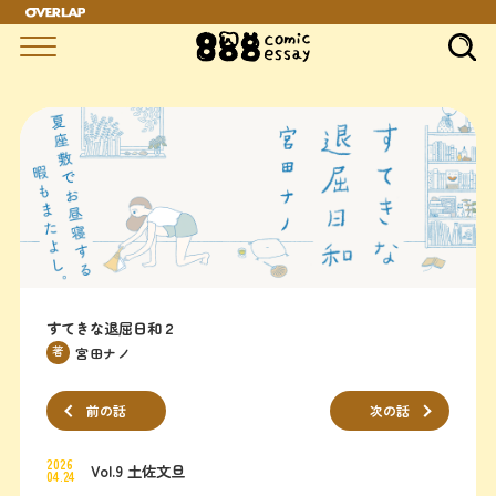
"
すてきな退屈日和２
著
宮田ナノ
前の話
次の話
2026
Vol.9 土佐文旦
04.24