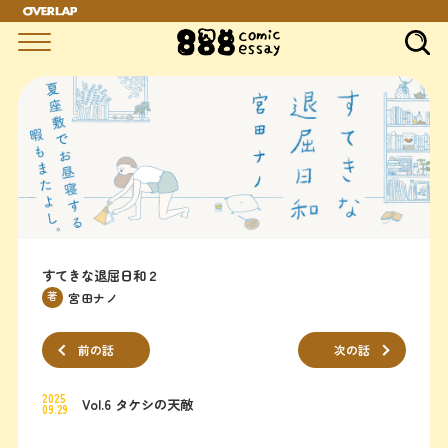
すてきな退屈日和２
著
宮田ナノ
前の話
次の話
2025
Vol.6 タケシの天敵
09.29