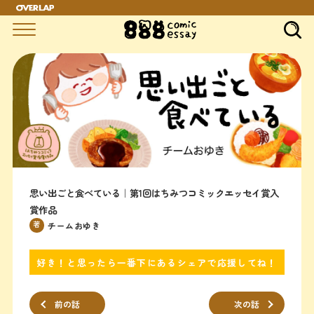
思い出ごと食べている｜第1回はちみつコミックエッセイ賞入
賞作品
著
チームおゆき
好き！と思ったら一番下にあるシェアで応援してね！
前の話
次の話