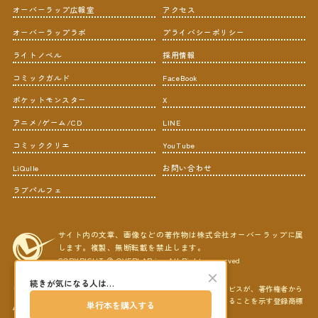
オーバーラップ広報室
アクセス
オーバーラップラボ
プライバシーポリシー
ライトノベル
採用情報
コミックガルド
FaceBook
ポケットモンスター
X
アニメ/ゲーム/CD
LINE
コミッククリエ
YouTube
LiQulle
お問い合わせ
ラブパルフェ
サイト内の文章、画像などの著作物は株式会社オーバーラップに属
します。複製、無断転載を禁止します。
COPYRIGHT © OVERLAP,inc All Rights reserved
×
続きが気になる人は…
ＡＢＪマークは、この電子書店・電子書籍配信サービスが、著作権者から
コンテンツ使用許諾を得た正規版配信サービスであることを示す登録商標
単行本を購入する
（登録番号第６０９１７１３号）です。