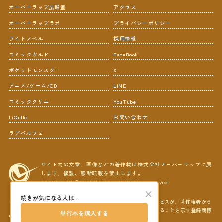
オーバーラップ広報室
アクセス
オーバーラップラボ
プライバシーポリシー
ライトノベル
採用情報
コミックガルド
FaceBook
ポケットモンスター
X
アニメ/ゲーム/CD
LINE
コミッククリエ
YouTube
LiQulle
お問い合わせ
ラブパルフェ
サイト内の文章、画像などの著作物は株式会社オーバーラップに属
します。複製、無断転載を禁止します。
COPYRIGHT © OVERLAP,inc All Rights reserved
×
続きが気になる人は…
ＡＢＪマークは、この電子書店・電子書籍配信サービスが、著作権者から
コンテンツ使用許諾を得た正規版配信サービスであることを示す登録商標
単行本を購入する
（登録番号第６０９１７１３号）です。