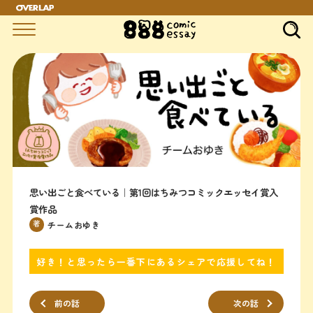
思い出ごと食べている｜第1回はちみつコミックエッセイ賞入
賞作品
著
チームおゆき
好き！と思ったら一番下にあるシェアで応援してね！
前の話
次の話