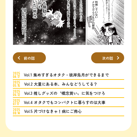
前の話
次の話
2025
Vol.1 集めすぎるオタク・彼岸烏月ができるまで
04.17
2025
Vol.2 大量にある本、みんなどうしてる？
05.15
2025
Vol.3 推しグッズの〝概念買い〟に気をつけろ
06.12
2025
Vol.4 オタクでもコンパクトに暮らすのは大事
07.17
2025
Vol.5 片づけなきゃ！病にご用心
08.14