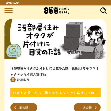
汚部屋住みオタクが片付けに目覚めた話｜第1回はちみつコミ
ックエッセイ賞入賞作品
著
彼岸烏月
好き！と思ったら一番下にあるシェアで応援してね！
前の話
次の話