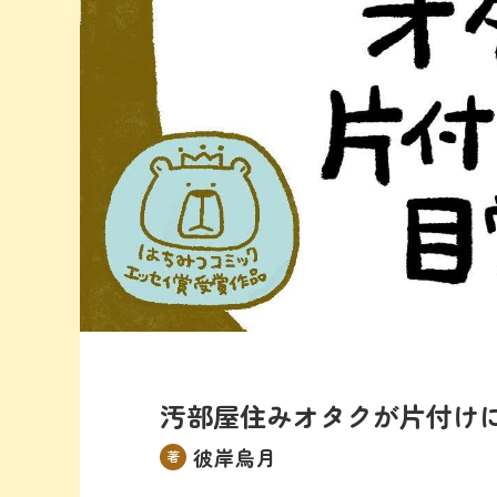
汚部屋住みオタクが片付け
彼岸烏月
著