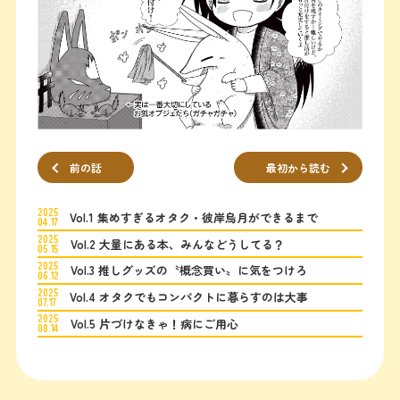
前の話
最初から読む
2025
Vol.1 集めすぎるオタク・彼岸烏月ができるまで
04.17
2025
Vol.2 大量にある本、みんなどうしてる？
05.15
2025
Vol.3 推しグッズの〝概念買い〟に気をつけろ
06.12
2025
Vol.4 オタクでもコンパクトに暮らすのは大事
07.17
2025
Vol.5 片づけなきゃ！病にご用心
08.14