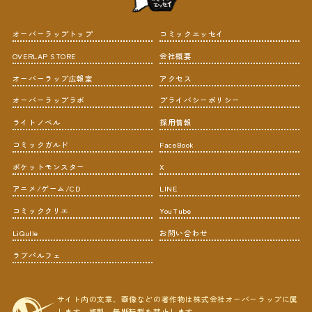
オーバーラップトップ
コミックエッセイ
OVERLAP STORE
会社概要
オーバーラップ広報室
アクセス
オーバーラップラボ
プライバシーポリシー
ライトノベル
採用情報
コミックガルド
FaceBook
ポケットモンスター
X
アニメ/ゲーム/CD
LINE
コミッククリエ
YouTube
LiQulle
お問い合わせ
ラブパルフェ
サイト内の文章、画像などの著作物は株式会社オーバーラップに属
します。複製、無断転載を禁止します。