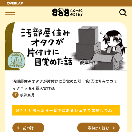
汚部屋住みオタクが片付けに目覚めた話｜第1回はちみつコミ
ックエッセイ賞入賞作品
著
彼岸烏月
好き！と思ったら一番下にあるシェアで応援してね！
前の話
最初から読む