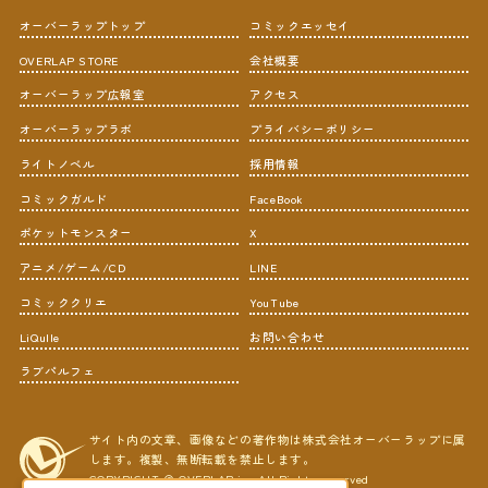
オーバーラップトップ
コミックエッセイ
OVERLAP STORE
会社概要
オーバーラップ広報室
アクセス
オーバーラップラボ
プライバシーポリシー
ライトノベル
採用情報
コミックガルド
FaceBook
ポケットモンスター
X
アニメ/ゲーム/CD
LINE
コミッククリエ
YouTube
LiQulle
お問い合わせ
ラブパルフェ
サイト内の文章、画像などの著作物は株式会社オーバーラップに属
します。複製、無断転載を禁止します。
COPYRIGHT © OVERLAP,inc All Rights reserved