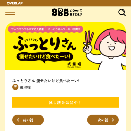
ふっとりさん 痩せたいけど食べたーい!
著
成瀬瞳
試し読み公開中！
前の話
次の話