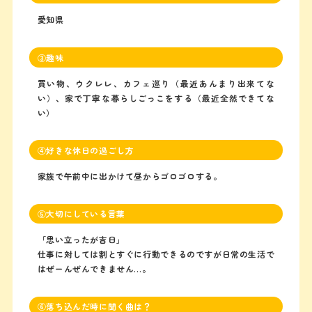
愛知県
③趣味
買い物、ウクレレ、カフェ巡り（最近あんまり出来てな
い）、家で丁寧な暮らしごっこをする（最近全然できてな
い）
④好きな休日の過ごし方
家族で午前中に出かけて昼からゴロゴロする。
⑤大切にしている言葉
「思い立ったが吉日」
仕事に対しては割とすぐに行動できるのですが日常の生活で
はぜーんぜんできません…。
⑥落ち込んだ時に聞く曲は？