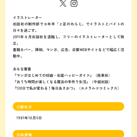
イラストレーター
出版社の制作部で８年半「２足のわらじ」でイラストとバイトの
日々を過ごす。
2011年８月出版社を退職し、フリーのイラストレーターとして独
立。
書籍カバー、挿絵、マンガ、広告、企業WEBサイトなどで幅広く活
動中。
おもな著書
『マンガはじめての妊娠・出産ハッピーガイド』（西東社）
『おうち時間が楽しくなる魔法の手作り生活』（中経出版）
『130日で私が変わる！毎日あさかつ』（エメラルドコミックス）
①誕生日
1981年10月5日
②出身地