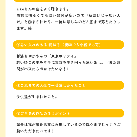
aikoさんの曲をよく聴きます。
曲調は明るくても暗い歌詞が多いので「私だけじゃないん
だ」と励まされたり、一緒に悲しみのどん底まで落ちたりし
ます。笑
⑦思い入れのある1冊は？（漫画でも小説でも可）
杉浦さやかさんの「東京ホリデイ」
若い頃この本を片手に東京を歩き回った思い出…。（また時
間が出来たら出かけたいな！）
⑧これまでの人生で一番嬉しかったこと
子供達が生まれたこと。
⑨ご自身の作品の注目ポイント
背景は我が家を忠実に再現しているので隅々までじっくりご
覧いただきたいです！