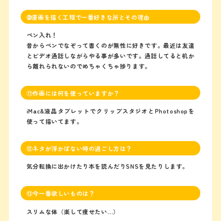
➉漫画を描く工程で一番好きな所とその理由
ペン入れ！
昔からペンでなぞって書くのが無性に好きです。最近は友達
とビデオ通話しながらやる事が多いです。通話してると机か
ら離れられないのでめちゃくちゃ捗ります。
⑪作画には何を使っていますか？
iMac&液晶タブレットでクリップスタジオとPhotoshopを
使って描いてます。
⑫ネタが浮かばない時の過ごし方は？
気分転換に出かけたり本を読んだりSNSを見たりします。
⑬今一番欲しいものは？
スリムな体（楽して痩せたい…）