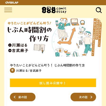
やりたいことがどんどん叶う！ じぶん時間割の作り方
著
川瀬はる/吉武麻子
試し読み公開中！
前の話
次の話