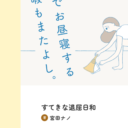
すてきな退屈日和
宮田ナノ
著