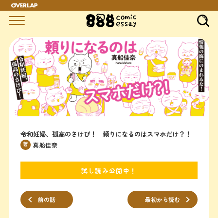
令和妊婦、孤高のさけび！ 頼りになるのはスマホだけ？！
著
真船佳奈
試し読み公開中！
前の話
最初から読む