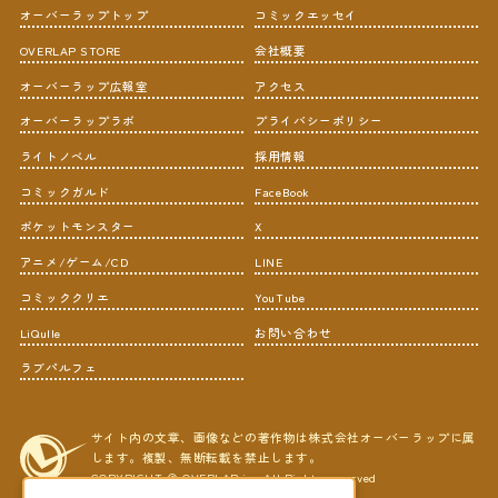
オーバーラップトップ
コミックエッセイ
OVERLAP STORE
会社概要
オーバーラップ広報室
アクセス
オーバーラップラボ
プライバシーポリシー
ライトノベル
採用情報
コミックガルド
FaceBook
ポケットモンスター
X
アニメ/ゲーム/CD
LINE
コミッククリエ
YouTube
LiQulle
お問い合わせ
ラブパルフェ
サイト内の文章、画像などの著作物は株式会社オーバーラップに属
します。複製、無断転載を禁止します。
COPYRIGHT © OVERLAP,inc All Rights reserved