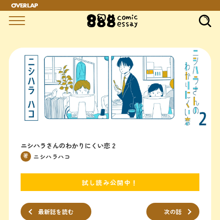
"
ニシハラさんのわかりにくい恋 2
著
ニシハラハコ
試し読み公開中！
最新話を読む
次の話