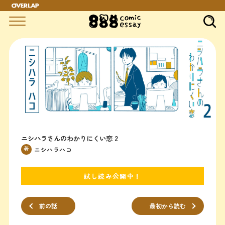
ニシハラさんのわかりにくい恋 2
著
ニシハラハコ
試し読み公開中！
前の話
最初から読む