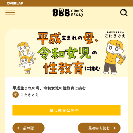
"
平成生まれの母、令和女児の性教育に挑む
著
こたきさえ
試し読み公開中！
前の話
最初から読む