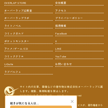
OVERLAP STORE
会社概要
オーバーラップ広報室
アクセス
オーバーラップラボ
プライバシーポリシー
ライトノベル
採用情報
コミックガルド
FaceBook
ポケットモンスター
X
アニメ/ゲーム/CD
LINE
コミッククリエ
YouTube
LiQulle
お問い合わせ
ラブパルフェ
サイト内の文章、画像などの著作物は株式会社オーバーラップに属
します。複製、無断転載を禁止します。
COPYRIGHT © OVERLAP,inc All Rights reserved
×
続きが気になる人は…
ＡＢＪマークは、この電子書店・電子書籍配信サービスが、著作権者から