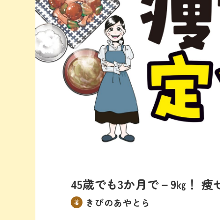
45歳でも3か月で－9㎏！ 
きびのあやとら
著