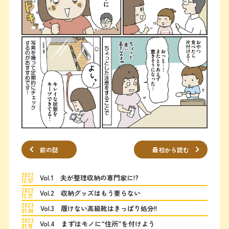
前の話
最初から読む
2022
Vol.1 夫が整理収納の専門家に!?
12.07
2022
Vol.2 収納グッズはもう要らない
12.21
2023
Vol.3 履けない高級靴はきっぱり処分!!
01.04
2023
Vol.4 まずはモノに“住所”を付けよう
01.18