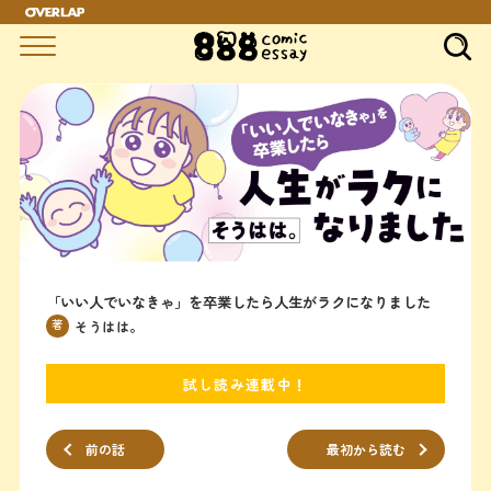
「いい人でいなきゃ」を卒業したら人生がラクになりました
著
そうはは。
試し読み連載中！
前の話
最初から読む