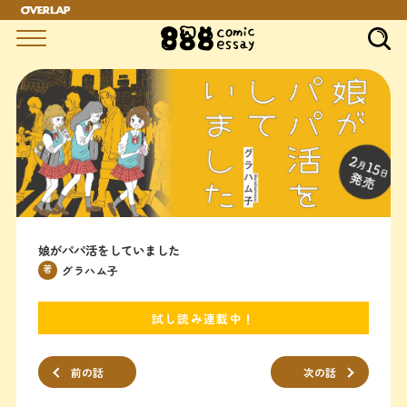
娘がパパ活をしていました
著
グラハム子
試し読み連載中！
前の話
次の話