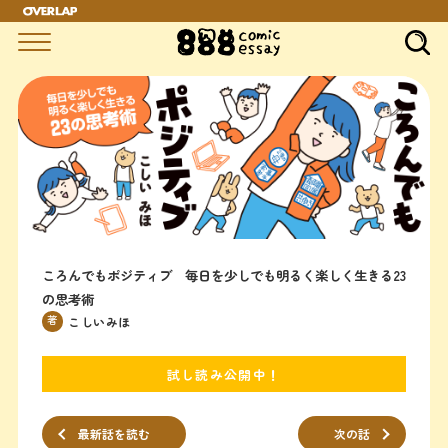
ころんでもポジティブ 毎日を少しでも明るく楽しく生きる23
の思考術
著
こしいみほ
試し読み公開中！
最新話を読む
次の話