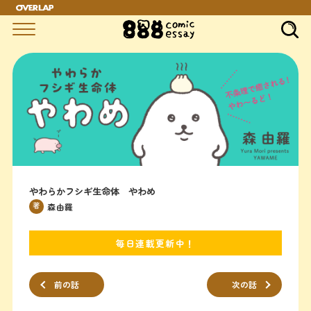
やわらかフシギ生命体 やわめ
著
森由羅
毎日連載更新中！
前の話
次の話