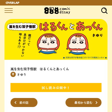
嵐を生む双子怪獣 はるくんとあっくん
著
さゆり
試し読み公開中！
前の話
最初から読む