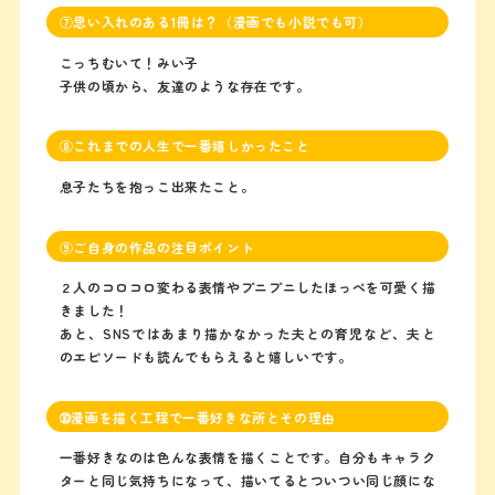
⑦思い入れのある1冊は？（漫画でも小説でも可）
こっちむいて！みい子
子供の頃から、友達のような存在です。
⑧これまでの人生で一番嬉しかったこと
息子たちを抱っこ出来たこと。
⑨ご自身の作品の注目ポイント
２人のコロコロ変わる表情やプニプニしたほっぺを可愛く描
きました！
あと、SNSではあまり描かなかった夫との育児など、夫と
のエピソードも読んでもらえると嬉しいです。
➉漫画を描く工程で一番好きな所とその理由
一番好きなのは色んな表情を描くことです。自分もキャラク
ターと同じ気持ちになって、描いてるとついつい同じ顔にな