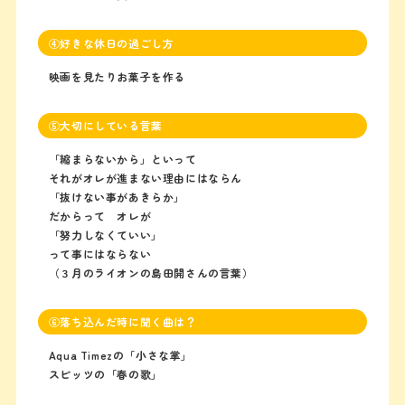
④好きな休日の過ごし方
映画を見たりお菓子を作る
⑤大切にしている言葉
「縮まらないから」といって
それがオレが進まない理由にはならん
「抜けない事があきらか」
だからって オレが
「努力しなくていい」
って事にはならない
（３月のライオンの島田開さんの言葉）
⑥落ち込んだ時に聞く曲は？
Aqua Timezの「小さな掌」
スピッツの「春の歌」