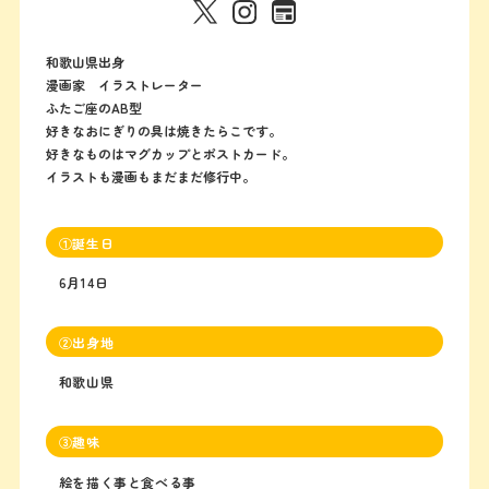
和歌山県出身
漫画家 イラストレーター
ふたご座のAB型
好きなおにぎりの具は焼きたらこです。
好きなものはマグカップとポストカード。
イラストも漫画もまだまだ修行中。
①誕生日
6月14日
②出身地
和歌山県
③趣味
絵を描く事と食べる事