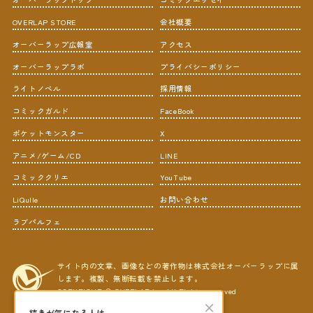
OVERLAP STORE
会社概要
オーバーラップ広報室
アクセス
オーバーラップラボ
プライバシーポリシー
ライトノベル
採用情報
コミックガルド
FaceBook
ポケットモンスター
X
アニメ/ゲーム/CD
LINE
コミッククリエ
YouTube
LiQulle
お問い合わせ
ラブパルフェ
サイト内の文章、画像などの著作物は株式会社オーバーラップに属
します。複製、無断転載を禁止します。
COPYRIGHT © OVERLAP,inc All Rights reserved
×
続きが気になる人は…