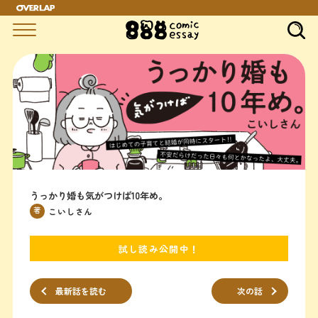
うっかり婚も気がつけば10年め。
著
こいしさん
試し読み公開中！
最新話を読む
次の話