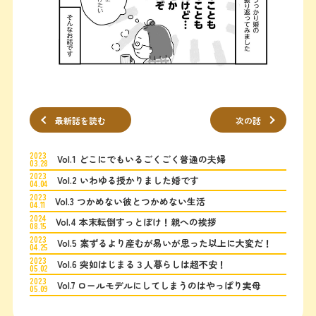
最新話を読む
次の話
2023
Vol.1 どこにでもいるごくごく普通の夫婦
03.28
2023
Vol.2 いわゆる授かりました婚です
04.04
2023
Vol.3 つかめない彼とつかめない生活
04.11
2024
Vol.4 本末転倒すっとぼけ！親への挨拶
08.15
2023
Vol.5 案ずるより産むが易いが思った以上に大変だ！
04.25
2023
Vol.6 突如はじまる３人暮らしは超不安！
05.02
2023
Vol.7 ロールモデルにしてしまうのはやっぱり実母
05.09