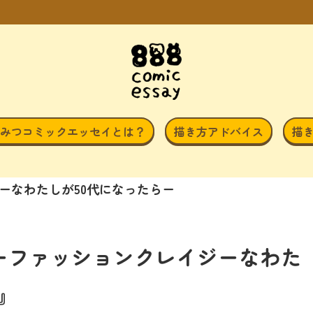
みつコミックエッセイとは？
描き方アドバイス
描
OOK ーファッションクレイジーなわた
』