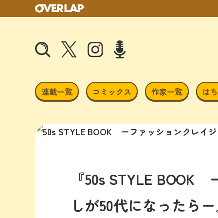
連載一覧
コミックス
作家一覧
はち
『50s STYLE B
しが50代になったらー