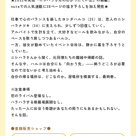
noteでの人気連載に38ページの描き下ろしを加え発売★
仕事で心のバランスを崩したヨシダハルコ（25）は、恋人のニシ
ハラナツキ（34）に支えられ、少しずつ回復していく。
アルバイトで生計を立て、大好きなビールを飲みながら、自分の
ペースを取り戻しつつあるハルコ。
一方、彼女が勤めていたイベント会社は、静かに幕を下ろそうと
していた。
ニシハラさんから聞く、元同僚たちの離婚や帰郷の話。
そんな中、ハルコは自分にも「向かう先」――拠りどころが必要
なのではないかと考え始める。
自分の帰る場所は、どこなのか。居場所を模索する、最終巻。
※注意事項
恋のライバル登場なし。
ハラハラする修羅場展開なし。
たった一人に出会う奇跡があなたの周りにもあるかもしれない。
そんな話。
●書籍販売ショップ●