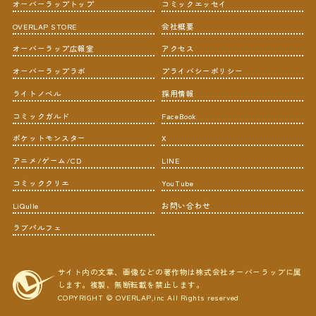
オーバーラップトップ
コミックエッセイ
OVERLAP STORE
会社概要
オーバーラップ広報室
アクセス
オーバーラップラボ
プライバシーポリシー
ライトノベル
採用情報
コミックガルド
FaceBook
ポケットモンスター
X
アニメ/ゲーム/CD
LINE
コミッククリエ
YouTube
LiQulle
お問い合わせ
ラブパルフェ
サイト内の文章、画像などの著作物は株式会社オーバーラップに属
します。複製、無断転載を禁止します。
COPYRIGHT © OVERLAP,inc All Rights reserved