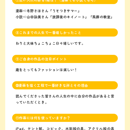
漫画⇨冬野さほさん『うそつきサマー』
小説⇨山田詠美さん『放課後のキイノート』『風葬の教室』
⑧これまでの人生で一番嬉しかったこと
わりと大体ちょこちょこ日々嬉しいです。
⑨ご自身の作品の注目ポイント
歳をとってもファッションは楽しい！
➉漫画を描く工程で一番好きな所とその理由
読んでくださった皆さんの人生の中に自分の作品があると言
っていただくとき。
⑪作画には何を使っていますか？
iPad、ケント紙、コピック、水彩絵の具、アクリル絵の具