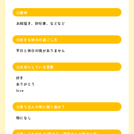
③趣味
お絵描き、針仕事、などなど
④好きな休日の過ごし方
平日と休日の境がありません
⑤大切にしている言葉
好き
ありがとう
love
⑥落ち込んだ時に聞く曲は？
特になし
⑦思い入れのある1冊は？（漫画でも小説でも可）