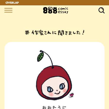
"
おおたうに