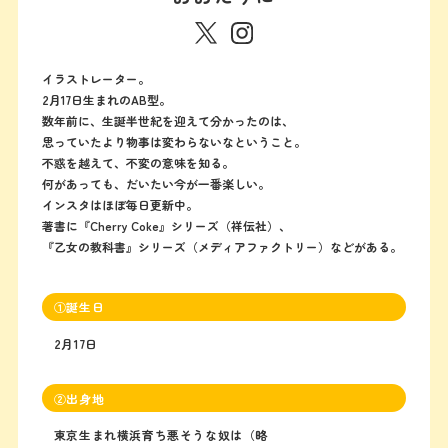
イラストレーター。
2月17日生まれのAB型。
数年前に、生誕半世紀を迎えて分かったのは、
思っていたより物事は変わらないなということ。
不惑を越えて、不変の意味を知る。
何があっても、だいたい今が一番楽しい。
インスタはほぼ毎日更新中。
著書に『Cherry Coke』シリーズ（祥伝社）、
『乙女の教科書』シリーズ（メディアファクトリー）などがある。
①誕生日
2月17日
②出身地
東京生まれ横浜育ち悪そうな奴は（略