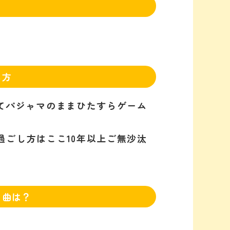
し方
きてパジャマのままひたすらゲーム
過ごし方はここ10年以上ご無沙汰
く曲は？