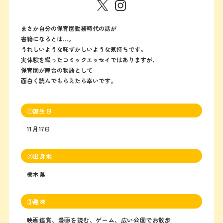
まさか自分の保育園勤務時代の話が
書籍になるとは…。
うれしいような恥ずかしいような気持ちです。
実体験を綴ったコミックエッセイではありますが、
保育園が舞台の物語として
面白く読んでもらえたら幸いです。
①誕生日
11月17日
②出身地
栃木県
③趣味
映画鑑賞、漫画を読む、ゲーム、広い公園でお散歩