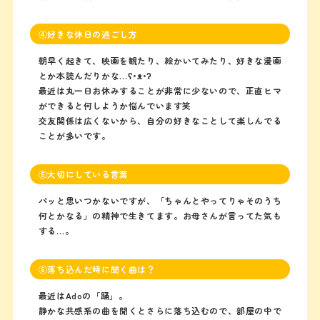
④好きな休日の過ごし方
朝早く起きて、映画を観たり、絵かいてみたり、好きな漫画
とか本読んだりかな…ʕ•ᴥ•ʔ
最近は丸一日お休みすることが非常に少ないので、正直ヒマ
ができると何しようか悩んでいます笑
交友関係は広くないから、自分の好きなことして楽しんでる
ことが多いです。
⑤大切にしている言葉
パッと思いつかないですが、「ちゃんとやってりゃそのうち
何とかなる」の精神で生きてます。お母さんが言ってた気も
する…。
⑥落ち込んだ時に聞く曲は？
最近はAdoの「踊」。
静かな共感系の曲を聞くとさらに落ち込むので、部屋の中で