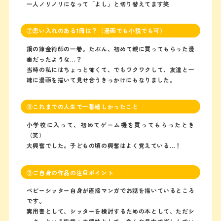
一人ノリノリになって「よし」と切り替えてます笑
⑦思い入れのある1冊は？（漫画でも小説でも可）
鋼の錬金術師の一巻。たぶん、初めて親に買ってもらった漫
画だったような…？
当時の私にはちょっと怖くて、でもワクワクして、友達と一
緒に漫画を描いて見せ合うきっかけにもなりました。
⑧これまでの人生で一番嬉しかったこと
小学校に入って、初めてゲーム機を買ってもらったとき
（笑）
大興奮でした。子どもの頃の興奮はよく覚えている…！
⑨ご自身の作品の注目ポイント
ベビーシッター自身が直接マンガでお話を描いているところ
です。
実用書として、シッターを検討するための本として、ただシ