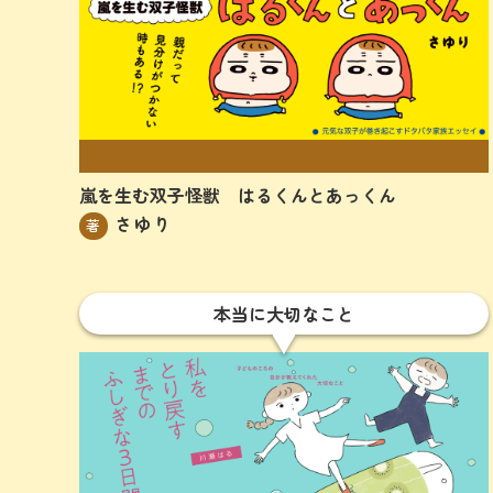
UP
嵐を生む双子怪獣 はるくんとあっくん
さゆり
著
本当に大切なこと