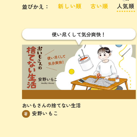
新しい順
古い順
人気順
並びかえ：
使い尽くして気分爽快！
UP
おいもさんの捨てない生活
安野いもこ
著