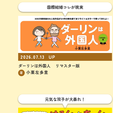
国際結婚コレが現実
2026.07.13
UP
ダーリンは外国人 リマスター版
小栗左多里
著
元気な双子が大暴れ！