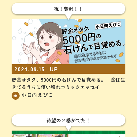
祝！贅沢！！
2024.09.15
UP
貯金オタク、5000円の石けんで目覚める。 金は生
きてるうちに使い切れコミックエッセイ
小日向えぴこ
著
待望の２巻がでた！