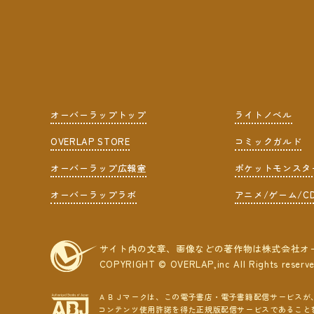
オーバーラップトップ
ライトノベル
OVERLAP STORE
コミックガルド
オーバーラップ広報室
ポケットモンスタ
オーバーラップラボ
アニメ/ゲーム/C
サイト内の文章、画像などの著作物は株式会社オ
COPYRIGHT © OVERLAP,inc All Rights reserv
ＡＢＪマークは、この電子書店・電子書籍配信サービスが
コンテンツ使用許諾を得た正規版配信サービスであること