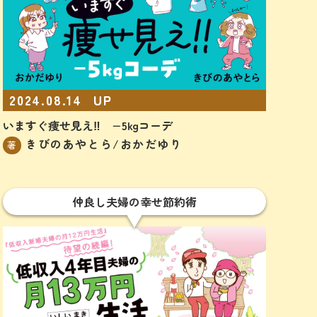
2024.08.14
UP
いますぐ痩せ見え‼︎ −5kgコーデ
きびのあやとら/おかだゆり
著
仲良し夫婦の幸せ節約術