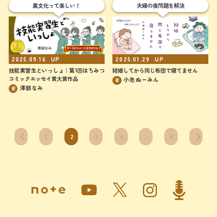
異文化って楽しい！
夫婦の夜問題を解決
2025.09.16
UP
2025.01.29
UP
技能実習生といっしょ｜第1回はちみつ
結婚してから同じ布団で寝てません
コミックエッセイ賞大賞作品
小池ぬーみん
著
澤部なみ
著
1
2
3
4
…
6