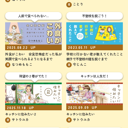
ことり
著
人前で食べられない…
不登校を脱ごう！
2023.05.11
UP
2025.08.22
UP
学校に行かない君が教えてくれたこと
外食がこわい 会食恐怖症だった私が
親子で不登校の鎧を脱ぐまで
笑顔で食べられるようになるまで
今じんこ
なつめももこ
著
著
待望の２巻がでた！
キッチンは人生だ！
2025.09.09
UP
2025.11.18
UP
キッチンに住みたい
キッチンに住みたい２
サトウユカ
サトウユカ
著
著