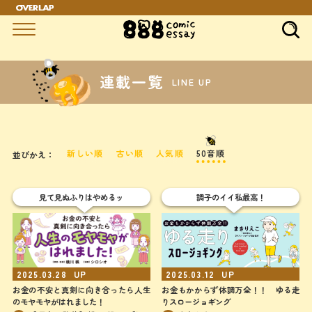
連載一覧
LINE UP
新しい順
古い順
人気順
50音順
並びかえ：
見て見ぬふりはやめるッ
調子のイイ私最高！
2025.03.28
UP
2025.03.12
UP
お金の不安と真剣に向き合ったら人生
お金もかからず体調万全！！ ゆる走
のモヤモヤがはれました！
りスロージョギング