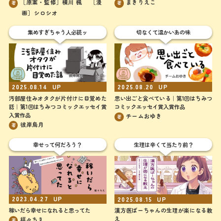
［原案・監修］横川 楓 ［漫
まきりえこ
著
著
画］シロシオ
集めすぎちゃう人必読ッ
切なくて温かいあの味
2025.08.14
UP
2025.08.20
UP
汚部屋住みオタクが片付けに目覚めた
思い出ごと食べている｜第1回はちみつ
話｜第1回はちみつコミックエッセイ賞
コミックエッセイ賞入賞作品
入賞作品
チームおゆき
著
彼岸烏月
著
幸せって何だろう？
生理は辛くて当たり前？
2023.04.27
UP
2025.08.15
UP
稼いだら幸せになれると思ってた
漢方医ばーちゃんの生理が楽になる教
え
福々ちえ
著