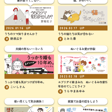
妻が戻ってこない…
猫、かわいい。
2026.03.17
UP
2026.01.16
UP
うちの猫たちは気が合わない
うちのツマ知りませんか？
とみた黍
野原広子
著
著
夫婦の形もい〜ろいろ
ぬいぐるみ愛が炸裂
UP
2023.02.18
UP
うっかり婚も気がつけば10年め。
エブリデイ綿まみれ ぬいぐるみ作家15
年目のてしごとライフ
こいしさん
著
うらやまあゆみ
著
使い尽くして気分爽快！
家族でお金の話をしよう