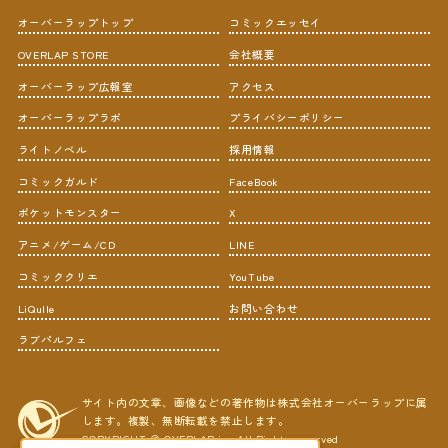
オーバーラップトップ
コミックエッセイ
OVERLAP STORE
会社概要
オーバーラップ広報室
アクセス
オーバーラップラボ
プライバシーポリシー
ライトノベル
採用情報
コミックガルド
FaceBook
ポケットモンスター
X
アニメ/ゲーム/CD
LINE
コミッククリエ
YouTube
LiQulle
お問い合わせ
ラブパルフェ
サイト内の文章、画像などの著作物は株式会社オーバーラップに属
します。複製、無断転載を禁止します。
COPYRIGHT © OVERLAP,inc All Rights reserved