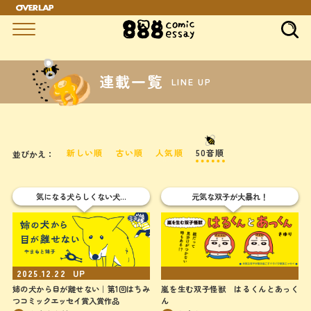
連載一覧
LINE UP
新しい順
古い順
人気順
50音順
並びかえ：
気になる犬らしくない犬…
元気な双子が大暴れ！
2025.12.22
UP
UP
姉の犬から目が離せない｜第1回はちみ
嵐を生む双子怪獣 はるくんとあっく
つコミックエッセイ賞入賞作品
ん