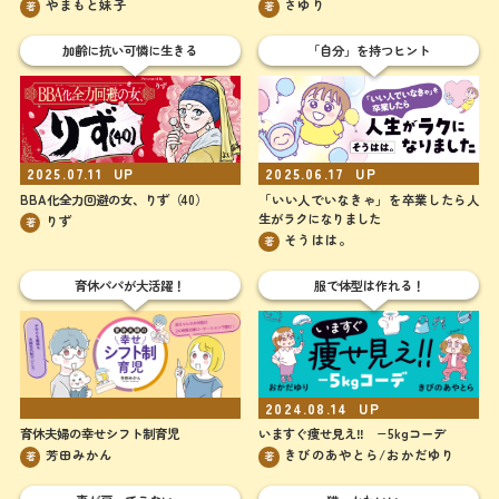
やまもと妹子
さゆり
著
著
加齢に抗い可憐に生きる
「自分」を持つヒント
2025.07.11
UP
2025.06.17
UP
BBA化全力回避の女、りず（40）
「いい人でいなきゃ」を卒業したら人
生がラクになりました
りず
著
そうはは。
著
育休パパが大活躍！
服で体型は作れる！
UP
2024.08.14
UP
育休夫婦の幸せシフト制育児
いますぐ痩せ見え‼︎ −5kgコーデ
芳田みかん
きびのあやとら/おかだゆり
著
著