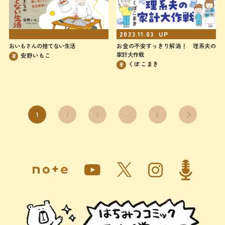
UP
2023.11.03
UP
おいもさんの捨てない生活
お金の不安すっきり解消！ 理系夫の
家計大作戦
安野いもこ
著
くぼこまき
著
1
2
3
…
6