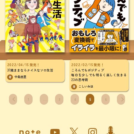
2022/02/15
2022/04/15
発売！
発売！
ころんでもポジティブ
37歳ままならナイスなソロ生活
毎日を少しでも明るく楽しく生きる
中島悠里
著
23の思考術
こしいみほ
著
1
…
3
4
5
6