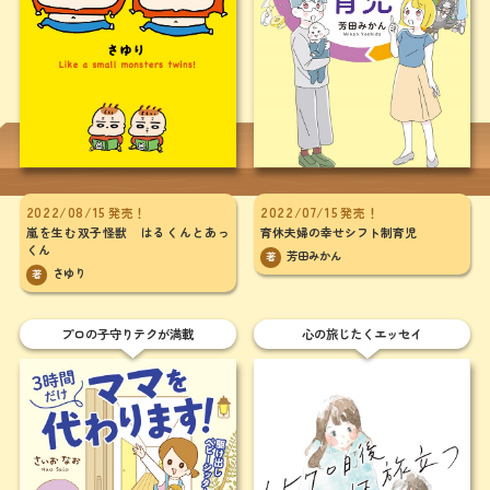
2022/08/15
2022/07/15
発売！
発売！
嵐を生む双子怪獣 はるくんとあっ
育休夫婦の幸せシフト制育児
くん
芳田みかん
著
さゆり
著
プロの子守りテクが満載
心の旅じたくエッセイ