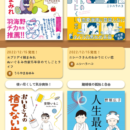
2022/12/15
2022/12/15
発売！
発売！
エブリデイ綿まみれ
ニシハラさんのわかりにくい恋
ぬいぐるみ作家15年目のてしごとラ
ニシハラハコ
著
イフ
うらやまあゆみ
著
使い尽くして気分爽快！
離婚後の孤独と自由