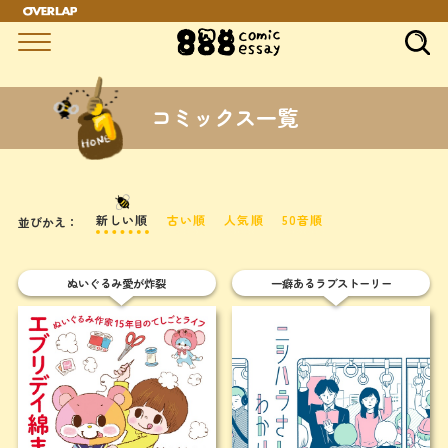
コミックス一覧
新しい順
古い順
人気順
50音順
並びかえ：
ぬいぐるみ愛が炸裂
一癖あるラブストーリー