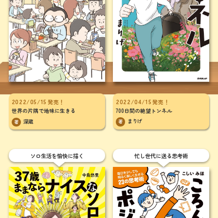
2022/04/15
2022/05/15
発売！
発売！
700日間の絶望トンネル
世界の片隅で地味に生きる
まりげ
深蔵
著
著
ソロ生活を愉快に描く
忙し世代に送る思考術