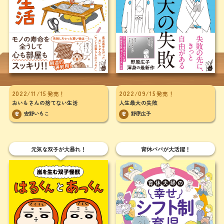
2022/11/15
2022/09/15
発売！
発売！
おいもさんの捨てない生活
人生最大の失敗
安野いもこ
野原広子
著
著
元気な双子が大暴れ！
育休パパが大活躍！