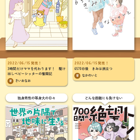
2022/06/15
2022/06/15
発売！
発売！
6570日後 きみは旅立つ
3時間だけママを代わります！ 駆け
出しベビーシッターの奮闘記
なかのいと
著
さいおなお
著
独身男性の等身大の日々
どんな困難にも負けない